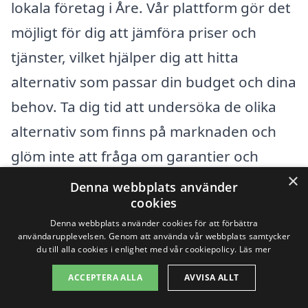
lokala företag i Åre. Vår plattform gör det
möjligt för dig att jämföra priser och
tjänster, vilket hjälper dig att hitta
alternativ som passar din budget och dina
behov. Ta dig tid att undersöka de olika
alternativ som finns på marknaden och
glöm inte att fråga om garantier och
×
service efter installationen. En välgjord
Denna webbplats använder
cookies
kakelugn inte bara ger värme och
Denna webbplats använder cookies för att förbättra
komfort, utan kan också vara ett vackert
användarupplevelsen. Genom att använda vår webbplats samtycker
du till alla cookies i enlighet med vår cookiepolicy.
Läs mer
inslag i ditt hem.
ACCEPTERA ALLA
AVVISA ALLT
Få 3 erbjudanden, gratis och utan