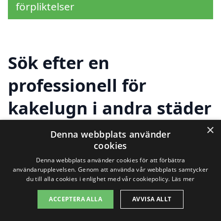
förpliktelser
Sök efter en
professionell för
kakelugn i andra städer
nära Arninge
×
Denna webbplats använder
cookies
Denna webbplats använder cookies för att förbättra
Att hitta rätt hjälp för installation eller
användarupplevelsen. Genom att använda vår webbplats samtycker
du till alla cookies i enlighet med vår cookiepolicy.
Läs mer
renovering av kakelugn i Arninge kan vara
ACCEPTERA ALLA
AVVISA ALLT
en utmaning. Det är viktigt att gå igenom