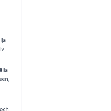
lja
iv
älla
sen,
d
 och