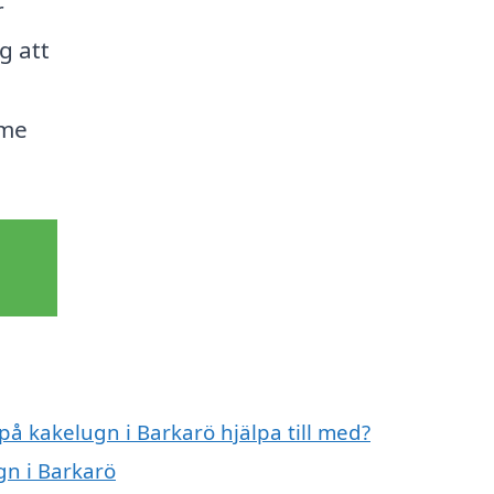
r
g att
rme
på kakelugn i Barkarö hjälpa till med?
gn i Barkarö