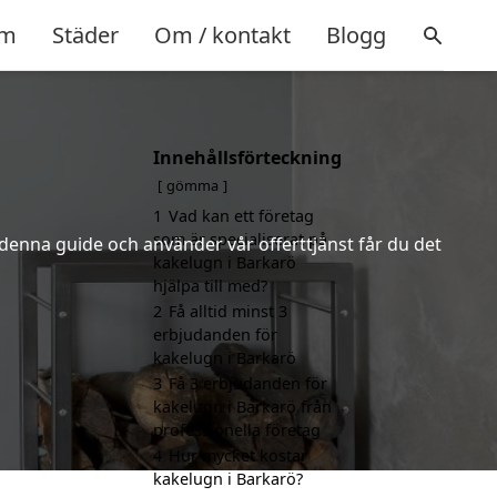
m
Städer
Om / kontakt
Blogg
Innehållsförteckning
gömma
1
Vad kan ett företag
som är specialiserat på
 denna guide och använder vår offerttjänst får du det
kakelugn i Barkarö
hjälpa till med?
2
Få alltid minst 3
erbjudanden för
kakelugn i Barkarö
3
Få 3 erbjudanden för
kakelugn i Barkarö från
professionella företag
4
Hur mycket kostar
kakelugn i Barkarö?