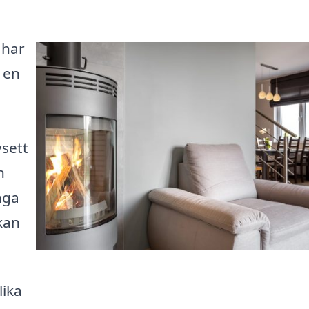
 har
 en
vsett
n
nga
kan
lika