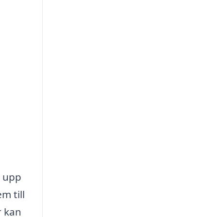
a upp
m till
r kan