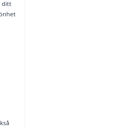
 ditt
könhet
ckså