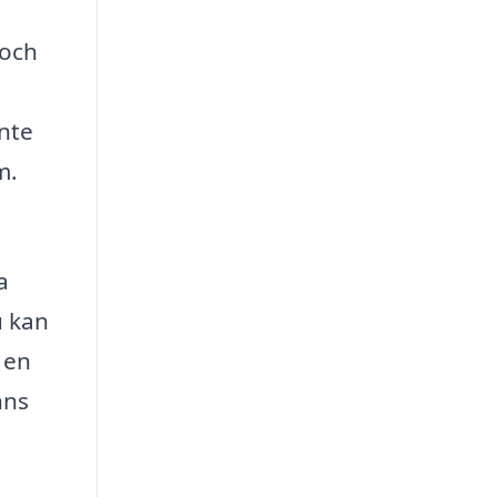
 och
inte
m.
a
u kan
 en
nns