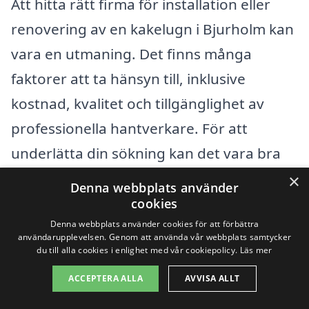
Att hitta rätt firma för installation eller
renovering av en kakelugn i Bjurholm kan
vara en utmaning. Det finns många
faktorer att ta hänsyn till, inklusive
kostnad, kvalitet och tillgänglighet av
professionella hantverkare. För att
underlätta din sökning kan det vara bra
att också överväga företag i närliggande
×
Denna webbplats använder
städer. I detta avsnitt ger vi några tips och
cookies
Denna webbplats använder cookies för att förbättra
listar städer i närheten som kan vara
användarupplevelsen. Genom att använda vår webbplats samtycker
värda att överväga.
du till alla cookies i enlighet med vår cookiepolicy.
Läs mer
ACCEPTERA ALLA
AVVISA ALLT
Några av städerna nära Bjurholm där du