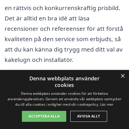
en rättvis och konkurrenskraftig prisbild.
Det är alltid en bra idé att läsa
recensioner och refereenser för att förstå
kvaliteten på den service som erbjuds, så
att du kan känna dig trygg med ditt val av
kakelugn och installatör.
×
Denna webbplats använder
Få 3 erbjudanden, gratis och utan
cookies
förpliktelser
Denna webbplats använder cookies för att förbättra
användarupplevelsen. Genom att använda vår webbplats samtycker
du till alla cookies i enlighet med vår cookiepolicy.
Läs mer
ACCEPTERA ALLA
AVVISA ALLT
Sök efter en