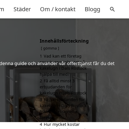
m
Städer
Om / kontakt
Blogg
Innehållsförteckning
gömma
1
Vad kan ett företag
som är specialiserat på
 denna guide och använder vår offerttjänst får du det
kakelugn i Dals Rostock
hjälpa till med?
2
Få alltid minst 3
erbjudanden för
kakelugn i Dals Rostock
3
Få 3 erbjudanden för
kakelugn i Dals Rostock
från professionella
företag
4
Hur mycket kostar