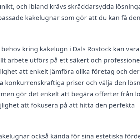
nikt, och ibland krävs skräddarsydda lösninga
npassade kakelugnar som gör att du kan få de
na behov kring kakelugn i Dals Rostock kan var
llt arbete utförs på ett säkert och professionel
ighet att enkelt jämföra olika företag och de
ra konkurrenskraftiga priser och välja den lös
rmen gör det enkelt att begära offerter från l
jlighet att fokusera på att hitta den perfekta
akelugnar också kända för sina estetiska förde