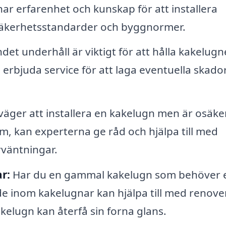
har erfarenhet och kunskap för att installera
 säkerhetsstandarder och byggnormer.
et underhåll är viktigt för att hålla kakelugn
n erbjuda service för att laga eventuella skado
ger att installera en kakelugn men är osäke
em, kan experterna ge råd och hjälpa till med
örväntningar.
r:
Har du en gammal kakelugn som behöver 
e inom kakelugnar kan hjälpa till med renove
akelugn kan återfå sin forna glans.