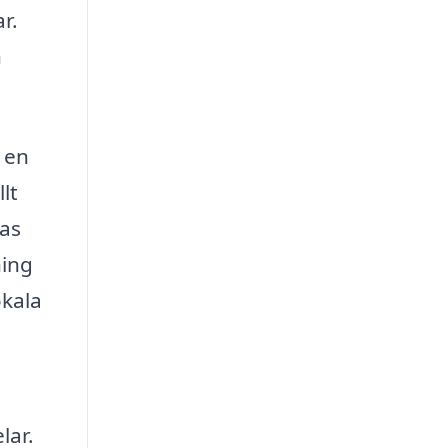
r.
n
a en
lt
ras
ning
okala
lar.