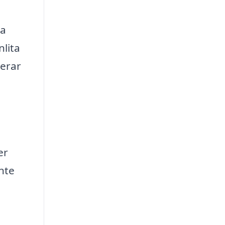
ka
nlita
serar
er
nte