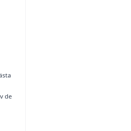
ästa
av de