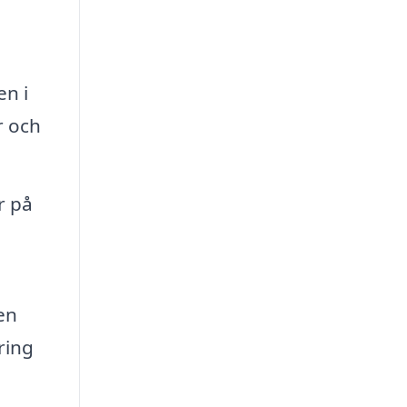
en i
r och
r på
en
ring