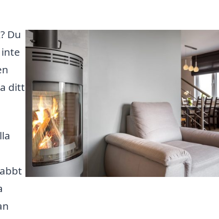
k? Du
 inte
en
a ditt
lla
nabbt
a
an