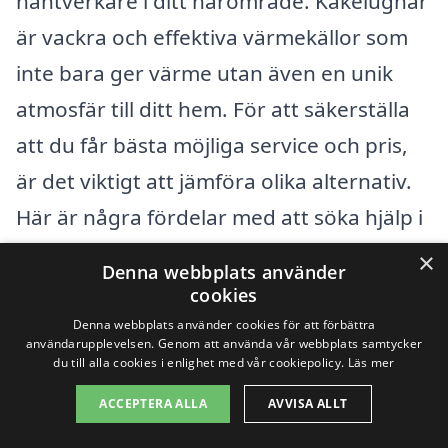
hantverkare i ditt närområde. Kakelugnar
är vackra och effektiva värmekällor som
inte bara ger värme utan även en unik
atmosfär till ditt hem. För att säkerställa
att du får bästa möjliga service och pris,
är det viktigt att jämföra olika alternativ.
Här är några fördelar med att söka hjälp i
närliggande städer:
×
Denna webbplats använder
cookies
Större utbud av kunniga hantverkare
Denna webbplats använder cookies för att förbättra
användarupplevelsen. Genom att använda vår webbplats samtycker
Möjlighet att jämföra priser och
du till alla cookies i enlighet med vår cookiepolicy.
Läs mer
tjänster
ACCEPTERA ALLA
AVVISA ALLT