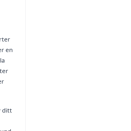
rter
er en
la
ter
er
 ditt