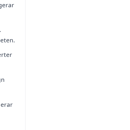
ngerar
.
teten.
erter
gn
gerar