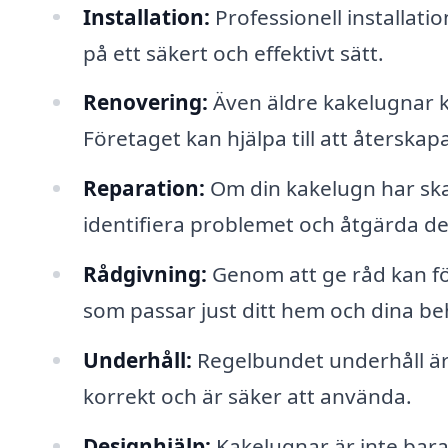
Installation:
Professionell installati
på ett säkert och effektivt sätt.
Renovering:
Även äldre kakelugnar k
Företaget kan hjälpa till att återska
Reparation:
Om din kakelugn har ska
identifiera problemet och åtgärda det 
Rådgivning:
Genom att ge råd kan för
som passar just ditt hem och dina be
Underhåll:
Regelbundet underhåll är v
korrekt och är säker att använda.
Designhjälp:
Kakelugnar är inte bara 