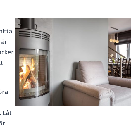
hitta
 är
acker
tt
öra
. Låt
är