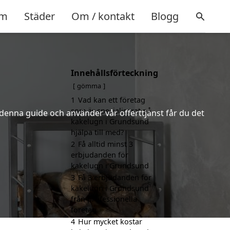
m
Städer
Om / kontakt
Blogg
Innehållsförteckning
gömma
1
Vad kan ett företag
som är specialiserat på
 denna guide och använder vår offerttjänst får du det
kakelugn i Grundsund
hjälpa till med?
2
Få alltid minst 3
erbjudanden för
kakelugn i Grundsund
3
Få 3 erbjudanden för
kakelugn i Grundsund
från professionella
företag
4
Hur mycket kostar