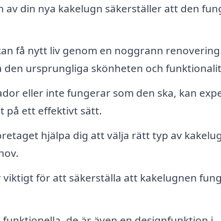
on av din nya kakelugn säkerställer att den fu
an få nytt liv genom en noggrann renovering
pa den ursprungliga skönheten och funktionali
dor eller inte fungerar som den ska, kan exp
på ett effektivt sätt.
etaget hjälpa dig att välja rätt typ av kakelu
hov.
iktigt för att säkerställa att kakelugnen fun
funktionella, de är även en designfunktion i