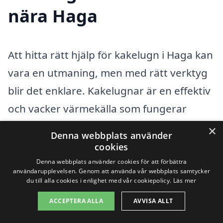
nära Haga
Att hitta rätt hjälp för kakelugn i Haga kan
vara en utmaning, men med rätt verktyg
blir det enklare. Kakelugnar är en effektiv
och vacker värmekälla som fungerar
utmärkt i många hem. Oavsett om du ska
×
Denna webbplats använder
installera en ny kakelugn, renovera en
cookies
gammal, eller få råd om underhåll, är det
Denna webbplats använder cookies för att förbättra
användarupplevelsen. Genom att använda vår webbplats samtycker
viktigt att hitta kvalificerade
du till alla cookies i enlighet med vår cookiepolicy.
Läs mer
yrkespersoner som kan bistå dig i ditt
ACCEPTERA ALLA
AVVISA ALLT
projekt. Genom kakelugn-pris.se kan du