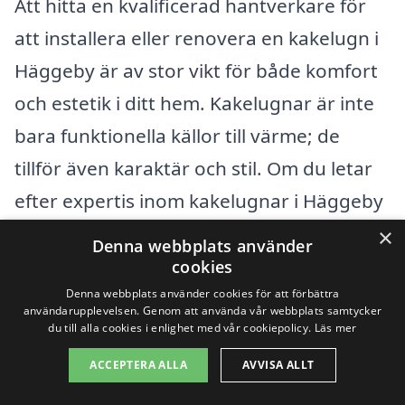
Att hitta en kvalificerad hantverkare för
att installera eller renovera en kakelugn i
Häggeby är av stor vikt för både komfort
och estetik i ditt hem. Kakelugnar är inte
bara funktionella källor till värme; de
tillför även karaktär och stil. Om du letar
efter expertis inom kakelugnar i Häggeby
kan det vara en bra idé att även överväga
×
Denna webbplats använder
företag i närliggande städer.
cookies
Denna webbplats använder cookies för att förbättra
användarupplevelsen. Genom att använda vår webbplats samtycker
Följande städer kan erbjuda
du till alla cookies i enlighet med vår cookiepolicy.
Läs mer
professionella tjänster inom kakelugn:
ACCEPTERA ALLA
AVVISA ALLT