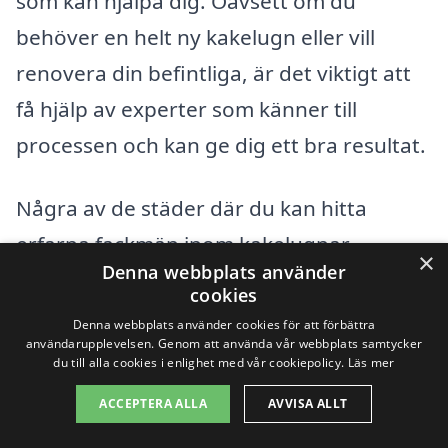
som kan hjälpa dig. Oavsett om du
behöver en helt ny kakelugn eller vill
renovera din befintliga, är det viktigt att
få hjälp av experter som känner till
processen och kan ge dig ett bra resultat.
Några av de städer där du kan hitta
erfarna fackmän inom kakelugnar
×
Denna webbplats använder
inkluderar:
cookies
Denna webbplats använder cookies för att förbättra
Kil
användarupplevelsen. Genom att använda vår webbplats samtycker
du till alla cookies i enlighet med vår cookiepolicy.
Läs mer
Forshaga
ACCEPTERA ALLA
AVVISA ALLT
Grums