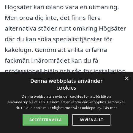
Högsäter kan ibland vara en utmaning.
Men oroa dig inte, det finns flera
alternativa städer runt omkring Högsäter
där du kan söka specialisttjänster för
kakelugn. Genom att anlita erfarna
fackmän i närområdet kan du få
professionell hjälp och råd för installation
×
Denna webbplats använder
och underhåll av din kakelugn.
cookies
Denna webbplats använder cookies för att förbättra
Några av de kringliggande städer du kan
användarupplevelsen. Genom att använda vår webbplats samtycker
du till alla cookies i enlighet med vår cookiepolicy.
Läs mer
överväga att kontakta är:
ACCEPTERA ALLA
AVVISA ALLT
Färgelanda