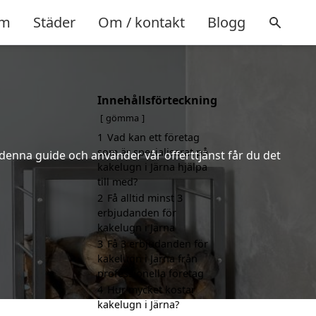
m
Städer
Om / kontakt
Blogg
Innehållsförteckning
gömma
1
Vad kan ett företag
som är specialiserat på
 denna guide och använder vår offerttjänst får du det
kakelugn i Järna hjälpa
till med?
2
Få alltid minst 3
erbjudanden för
kakelugn i Järna
3
Få 3 erbjudanden för
kakelugn i Järna från
professionella företag
4
Hur mycket kostar
kakelugn i Järna?