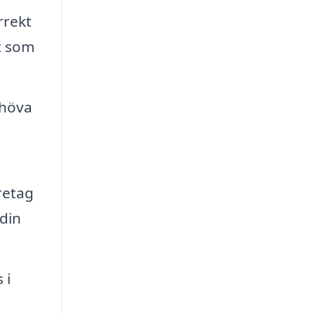
rrekt
t som
ehöva
retag
 din
 i