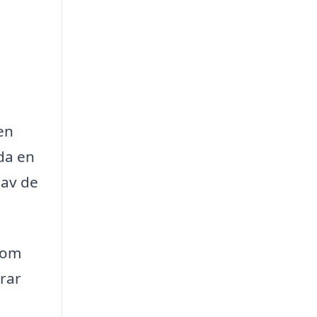
en
uda en
 av de
som
rar