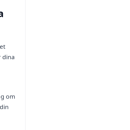
a
et
r dina
ng om
 din