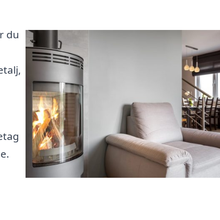
r du
talj,
retag
e.
n