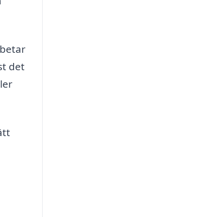
n
rbetar
st det
ler
ätt