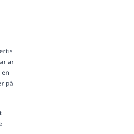
ertis
ar är
e en
er på
t
e