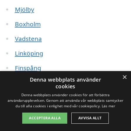
Mjölby
Boxholm
Vadstena
Linköping
Finspång
×
Denna webbplats använder
Motala
cookies
Denna webbplats använder cookies för att förbättra
Ljungby
användarupplevelsen. Genom att använda vår webbplats samtycker
du till alla cookies i enlighet med vår cookiepolicy.
Läs mer
Åtvidaberg
ACCEPTERA ALLA
AVVISA ALLT
Skänninge