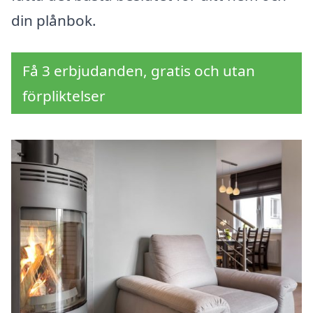
din plånbok.
Få 3 erbjudanden, gratis och utan
förpliktelser