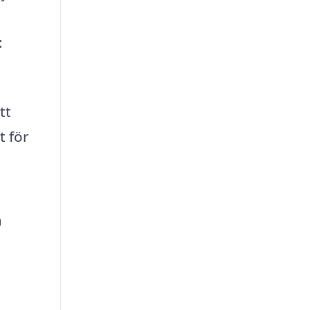
:
tt
t för
a