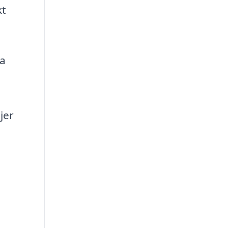
kt
ra
jer