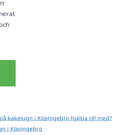
er
rmerat
 och
 på kakelugn i Köpingebro hjälpa till med?
ugn i Köpingebro