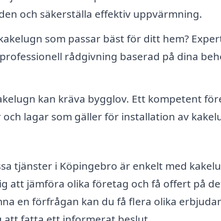
gden och säkerställa effektiv uppvärmning.
 kakelugn som passar bäst för ditt hem? Exper
professionell rådgivning baserad på dina beh
kakelugn kan kräva bygglov. Ett kompetent för
r och lagar som gäller för installation av kakel
ssa tjänster i Köpingebro är enkelt med kakel
ig att jämföra olika företag och få offert på de
na en förfrågan kan du få flera olika erbjud
 att fatta ett informerat beslut.