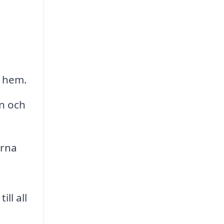
t hem.
mn och
erna
ll all