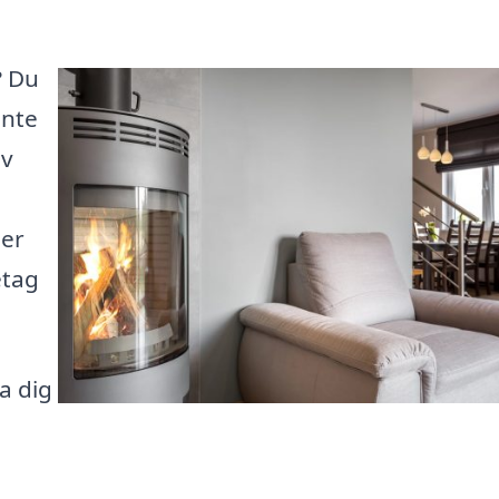
? Du
inte
iv
ler
etag
pa dig