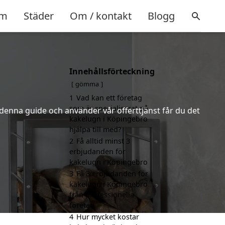
m
Städer
Om / kontakt
Blogg
Innehållsförteckning
gömma
1
Vad kan ett företag
som är specialiserat på
 denna guide och använder vår offerttjänst får du det
kakelugn i Köpingebro
hjälpa till med?
2
Få alltid minst 3
erbjudanden för
kakelugn i Köpingebro
3
Få 3 erbjudanden för
kakelugn i Köpingebro
från professionella
företag
4
Hur mycket kostar