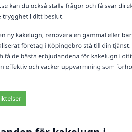
se kan du också ställa frågor och få svar dire
 trygghet i ditt beslut.
 en ny kakelugn, renovera en gammal eller ba
serat företag i Köpingebro stå till din tjänst.
ch få de bästa erbjudandena för kakelugn i ditt
en effektiv och vacker uppvärmning som förhö
iktelser
danden för kakelugn i