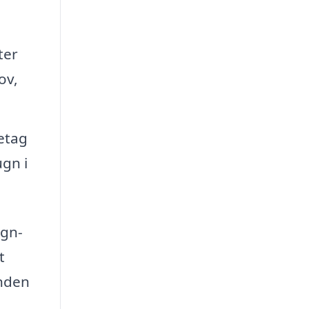
ter
ov,
etag
ugn i
ugn-
t
anden