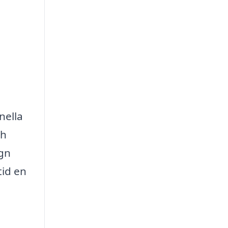
nella
ch
ugn
tid en