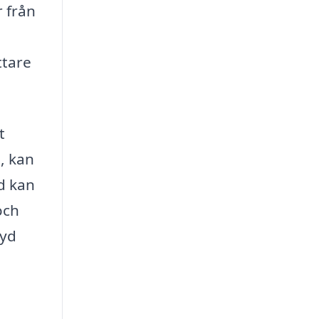
r från
ttare
t
, kan
öd kan
och
ryd