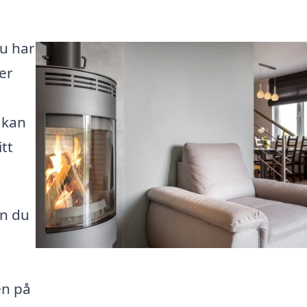
Du har
per
 kan
tt
an du
å
en på