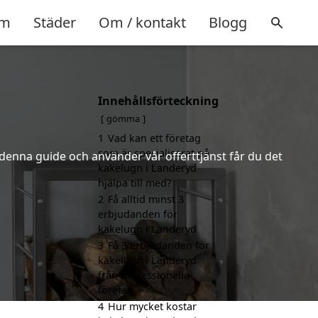
m
Städer
Om / kontakt
Blogg
Innehållsförteckning
gömma
1
Vad kan ett företag
som är specialiserat på
 denna guide och använder vår offerttjänst får du det
kakelugn i Landeryd
hjälpa till med?
2
Få alltid minst 3
erbjudanden för
kakelugn i Landeryd
3
Få 3 erbjudanden för
kakelugn i Landeryd
från professionella
företag
4
Hur mycket kostar