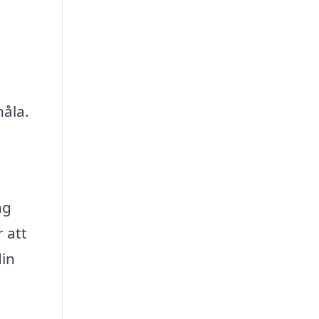
åla.
ng
 att
din