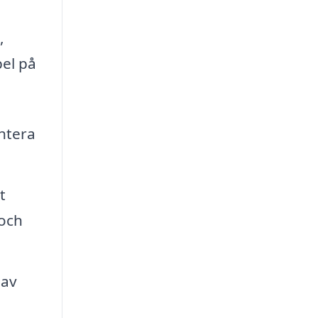
,
pel på
ntera
t
 och
 av