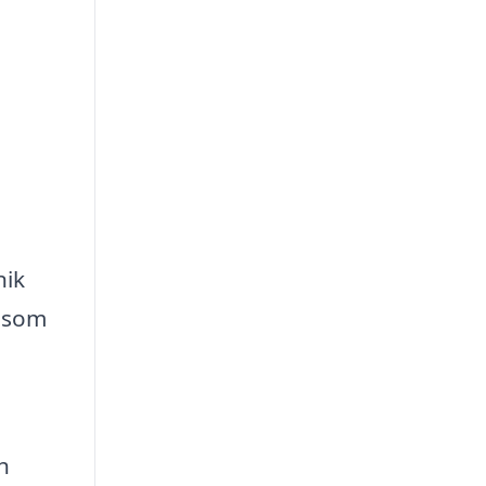
nik
g som
h