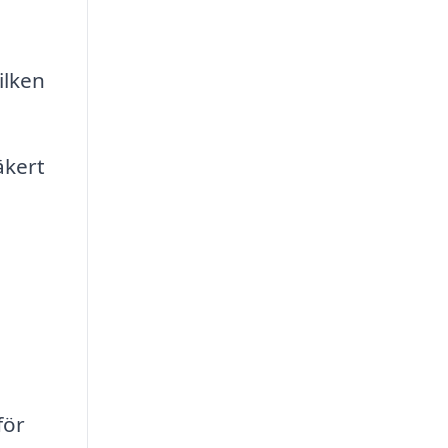
ilken
äkert
för