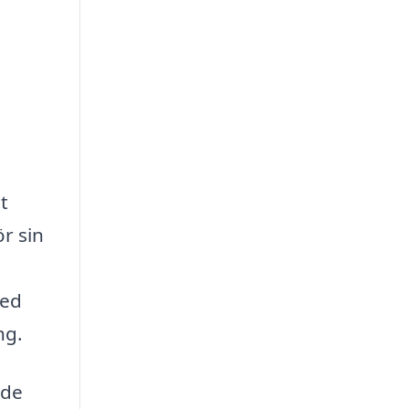
t
r sin
med
ng.
nde