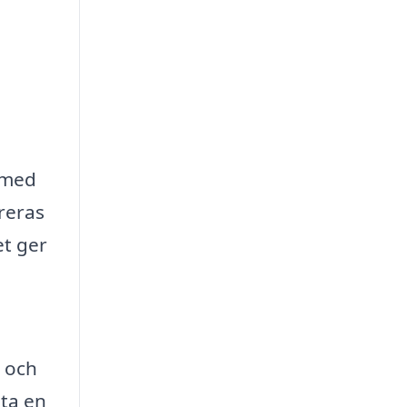
 med
reras
et ger
g och
ita en