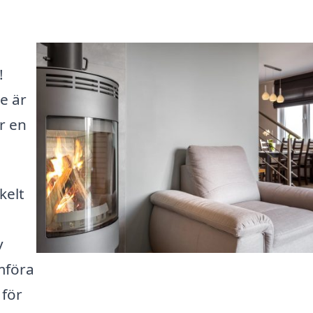
!
e är
r en
kelt
v
mföra
 för