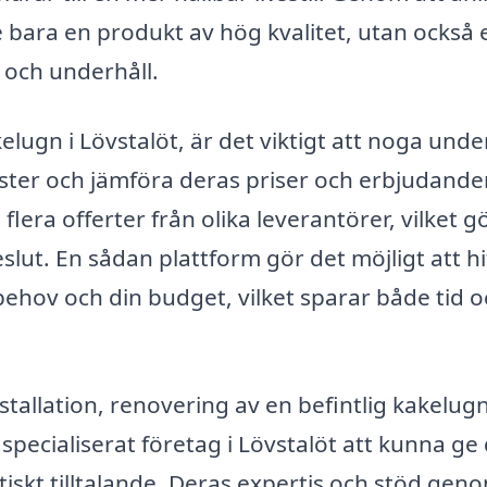
e bara en produkt av hög kvalitet, utan också 
n och underhåll.
elugn i Lövstalöt, är det viktigt att noga und
nster och jämföra deras priser och erbjudande
lera offerter från olika leverantörer, vilket g
eslut. En sådan plattform gör det möjligt att hi
ehov och din budget, vilket sparar både tid o
tallation, renovering av en befintlig kakelugn
pecialiserat företag i Lövstalöt att kunna ge 
tiskt tilltalande. Deras expertis och stöd gen