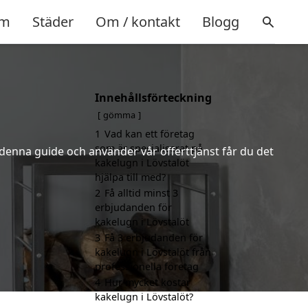
m
Städer
Om / kontakt
Blogg
Innehållsförteckning
gömma
1
Vad kan ett företag
som är specialiserat på
 denna guide och använder vår offerttjänst får du det
kakelugn i Lövstalöt
hjälpa till med?
2
Få alltid minst 3
erbjudanden för
kakelugn i Lövstalöt
3
Få 3 erbjudanden för
kakelugn i Lövstalöt från
professionella företag
4
Hur mycket kostar
kakelugn i Lövstalöt?