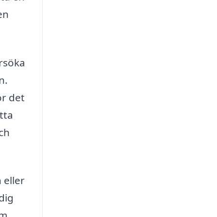
en
ersöka
n.
ör det
tta
ch
 eller
dig
om