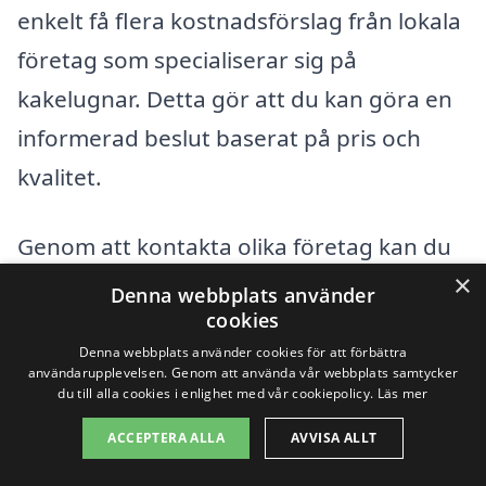
enkelt få flera kostnadsförslag från lokala
företag som specialiserar sig på
kakelugnar. Detta gör att du kan göra en
informerad beslut baserat på pris och
kvalitet.
Genom att kontakta olika företag kan du
×
även ställa frågor om deras erfarenhet
Denna webbplats använder
cookies
och tidigare projekt. Tveka inte att begära
Denna webbplats använder cookies för att förbättra
referenser om du är osäker. Kom ihåg att
användarupplevelsen. Genom att använda vår webbplats samtycker
du till alla cookies i enlighet med vår cookiepolicy.
Läs mer
en välbyggd kakelugn inte bara ger
värme utan även en estetisk fördel till ditt
ACCEPTERA ALLA
AVVISA ALLT
hem. Så, investera tid i att hitta rätt