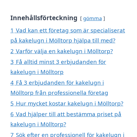
Innehållsförteckning
gömma
1
Vad kan ett företag som är specialiserat
på kakelugn i Mölltorp hjälpa till med?
2
Varför välja en kakelugn i Mölltorp?
3
Få alltid minst 3 erbjudanden för
kakelugn i Mölltorp
4
Få 3 erbjudanden för kakelugn i
Mölltorp från professionella företag
5
Hur mycket kostar kakelugn i Mölltorp?
6
Vad hjälper till att bestämma priset på
kakelugn i Mölltorp?
7
Sök efter en professionell för kakelugn i