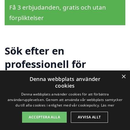
Få 3 erbjudanden, gratis och utan
förpliktelser
Sök efter en
professionell för
kakelugn i andra städer
×
Denna webbplats använder
cookies
nära Övertorneå
Denna webbplats använder cookies för att förbättra
användarupplevelsen. Genom att använda vår webbplats samtycker
du till alla cookies i enlighet med vår cookiepolicy.
Läs mer
Att hitta en expert på kakelugn i
ACCEPTERA ALLA
AVVISA ALLT
Övertorneå är enkelt, och det finns