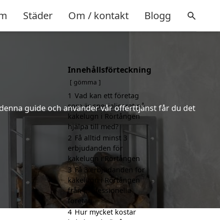
m
Städer
Om / kontakt
Blogg
Innehållsförteckning
gömma
1
Vad kan ett företag
som är specialiserat på
 denna guide och använder vår offerttjänst får du det
kakelugn i Rörtången
hjälpa till med?
2
Få alltid minst 3
erbjudanden för
kakelugn i Rörtången
3
Få 3 erbjudanden för
kakelugn i Rörtången
från professionella
företag
4
Hur mycket kostar