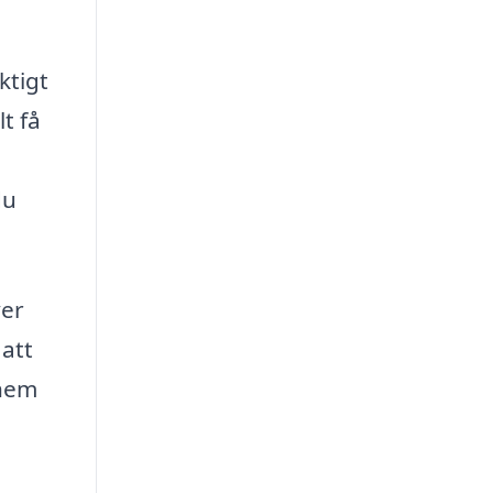
ktigt
t få
du
ver
 att
 hem