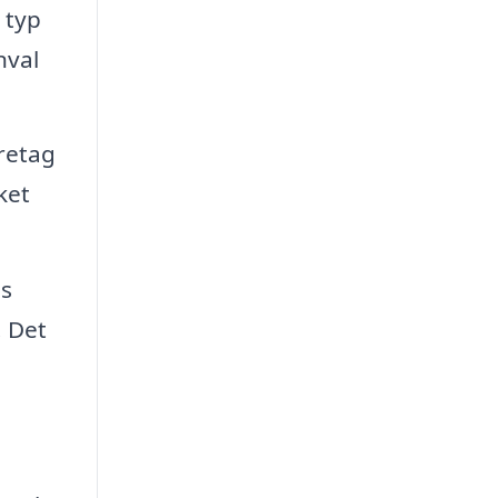
 typ
nval
öretag
ket
s
. Det