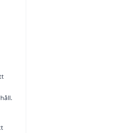
tt
håll.
tt