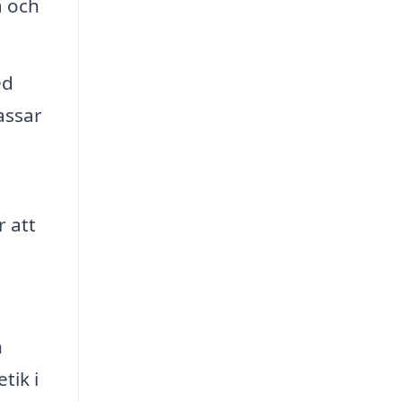
a och
ed
assar
 att
n
tik i