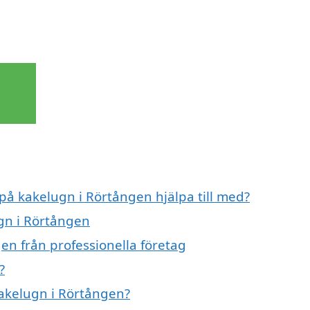
 på kakelugn i Rörtången hjälpa till med?
ugn i Rörtången
en från professionella företag
?
kakelugn i Rörtången?