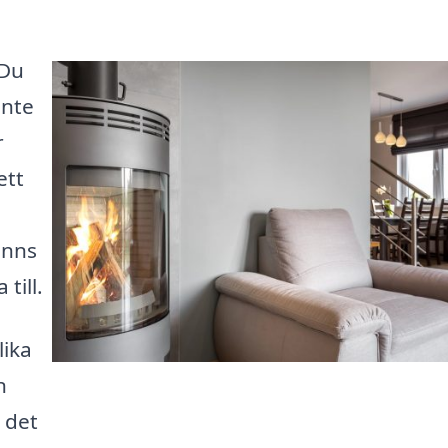
 Du
inte
r
ett
inns
till.
lika
n
 det