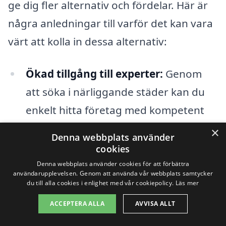
ge dig fler alternativ och fördelar. Här är
några anledningar till varför det kan vara
värt att kolla in dessa alternativ:
Ökad tillgång till experter:
Genom
att söka i närliggande städer kan du
enkelt hitta företag med kompetent
personal som har erfarenhet av
×
Denna webbplats använder
installation och reparation av
cookies
kakelugnar.
Denna webbplats använder cookies för att förbättra
användarupplevelsen. Genom att använda vår webbplats samtycker
du till alla cookies i enlighet med vår cookiepolicy.
Läs mer
Konkurrenspriser:
Flera
ACCEPTERA ALLA
AVVISA ALLT
offertförfrågningar ger dig möjlighet
att jämföra priser och välja det mest