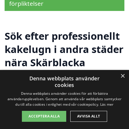
förpliktelser
Sök efter professionellt
kakelugn i andra städer
nära Skärblacka
×
Denna webbplats använder
Att hitta rätt hjälp för installation,
cookies
Denna webbplats använder cookies för att förbättra
renovering eller underhåll av en kakelugn
användarupplevelsen. Genom att använda vår webbplats samtycker
i Skärblacka kan vara en utmaning, men
du till alla cookies i enlighet med vår cookiepolicy.
Läs mer
det behöver inte vara svårt. Genom vår
ACCEPTERA ALLA
AVVISA ALLT
plattform, kakelugn-pris.se, kan du enkelt