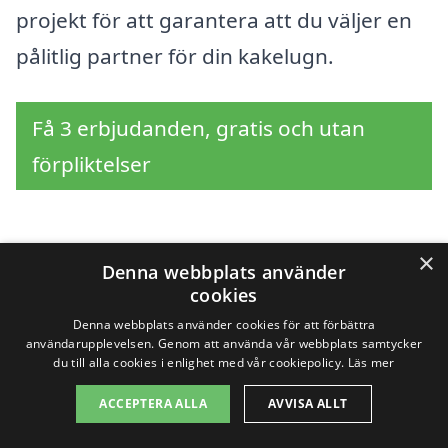
projekt för att garantera att du väljer en
pålitlig partner för din kakelugn.
Få 3 erbjudanden, gratis och utan
förpliktelser
×
Sök efter en
Denna webbplats använder
cookies
professionell för
Denna webbplats använder cookies för att förbättra
användarupplevelsen. Genom att använda vår webbplats samtycker
kakelugn i andra städer
du till alla cookies i enlighet med vår cookiepolicy.
Läs mer
nära Timmele
ACCEPTERA ALLA
AVVISA ALLT