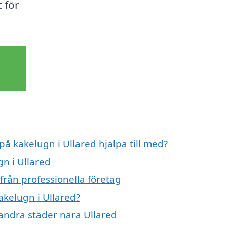
t för
på kakelugn i Ullared hjälpa till med?
gn i Ullared
från professionella företag
akelugn i Ullared?
i andra städer nära Ullared