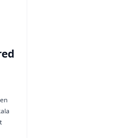
red
 en
kala
t