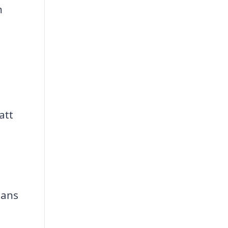
h
att
lans