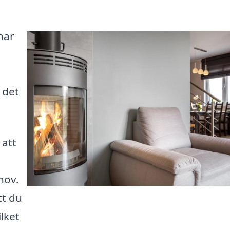
har
 det
 att
hov.
tt du
lket