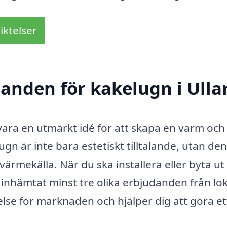
iktelser
danden för kakelugn i Ulla
 vara en utmärkt idé för att skapa en varm och
gn är inte bara estetiskt tilltalande, utan den
värmekälla. När du ska installera eller byta ut
tt inhämtat minst tre olika erbjudanden från lo
else för marknaden och hjälper dig att göra et