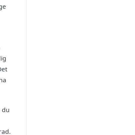
ge
n
dig
Det
ina
n du
rad.