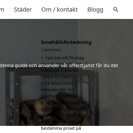
m
Städer
Om / kontakt
Blogg
Innehållsförteckning
gömma
1
Vad kan ett företag
som är specialiserat på
 denna guide och använder vår offerttjänst får du det
kakelugn i Ullared
hjälpa till med?
2
Få alltid minst 3
erbjudanden för
kakelugn i Ullared
3
Få 3 erbjudanden för
kakelugn i Ullared från
professionella företag
4
Vad hjälper till att
bestämma priset på