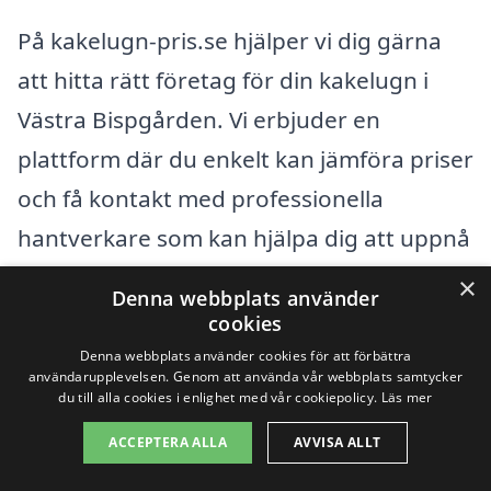
På kakelugn-pris.se hjälper vi dig gärna
att hitta rätt företag för din kakelugn i
Västra Bispgården. Vi erbjuder en
plattform där du enkelt kan jämföra priser
och få kontakt med professionella
hantverkare som kan hjälpa dig att uppnå
dina visioner för ditt hem. Tveka inte att
×
Denna webbplats använder
kontakta oss för att få de bästa
cookies
alternativen för din kakelugn!
Denna webbplats använder cookies för att förbättra
användarupplevelsen. Genom att använda vår webbplats samtycker
du till alla cookies i enlighet med vår cookiepolicy.
Läs mer
Få 3 erbjudanden, gratis och utan
ACCEPTERA ALLA
AVVISA ALLT
förpliktelser