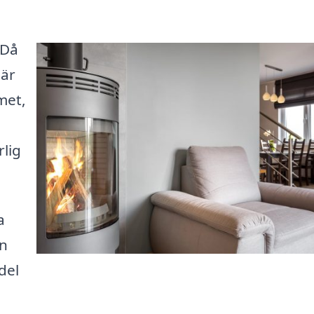
 Då
 är
met,
lig
a
an
del