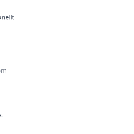
nellt
nom
.