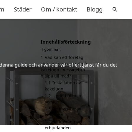
m
Städer
Om / kontakt
Blogg
Innehållsförteckning
gömma
1
Vad kan ett företag
som är specialiserat på
 denna guide och använder vår offerttjänst får du det
kakelugn i Vessigebro
hjälpa till med?
1.1
Installation av
kakelugn
1.2
Underhåll och
service
1.3
Renovering av
kakelugn
1.4
Rådgivning och
erbjudanden