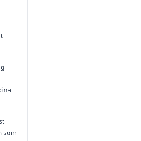
et
ig
dina
st
en som