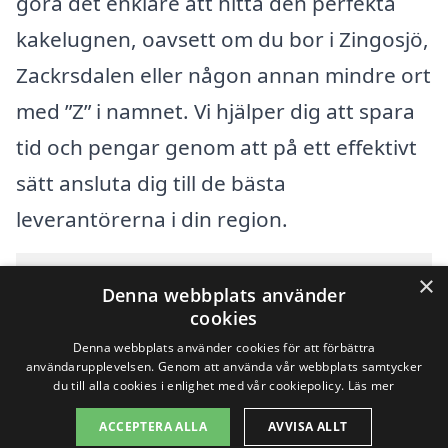
göra det enklare att hitta den perfekta
kakelugnen, oavsett om du bor i Zingosjö,
Zackrsdalen eller någon annan mindre ort
med ”Z” i namnet. Vi hjälper dig att spara
tid och pengar genom att på ett effektivt
sätt ansluta dig till de bästa
leverantörerna i din region.
Innehållsförteckning
×
gömma
Denna webbplats använder
1
Översikt över svenska städer som börjar med Z
cookies
2
Sök efter en skicklig kakelugn i andra städer i Sverige
Denna webbplats använder cookies för att förbättra
användarupplevelsen. Genom att använda vår webbplats samtycker
du till alla cookies i enlighet med vår cookiepolicy.
Läs mer
Copyright 2026 - Pilanto Aps
ACCEPTERA ALLA
AVVISA ALLT