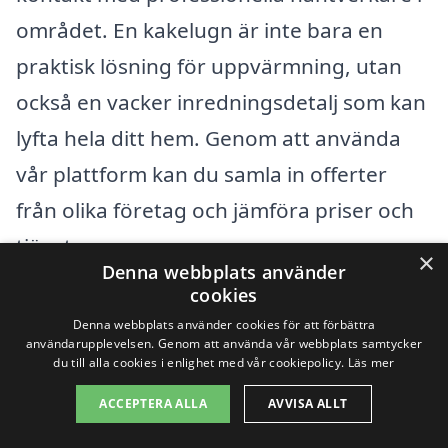
området. En kakelugn är inte bara en
praktisk lösning för uppvärmning, utan
också en vacker inredningsdetalj som kan
lyfta hela ditt hem. Genom att använda
vår plattform kan du samla in offerter
från olika företag och jämföra priser och
tjänster.
×
Denna webbplats använder
cookies
När du letar efter en kakelugn i Årstad
Denna webbplats använder cookies för att förbättra
kan det vara bra att även överväga
användarupplevelsen. Genom att använda vår webbplats samtycker
du till alla cookies i enlighet med vår cookiepolicy.
Läs mer
företag i närliggande städer. Här är några
ACCEPTERA ALLA
AVVISA ALLT
exempel på städer där du kan hitta