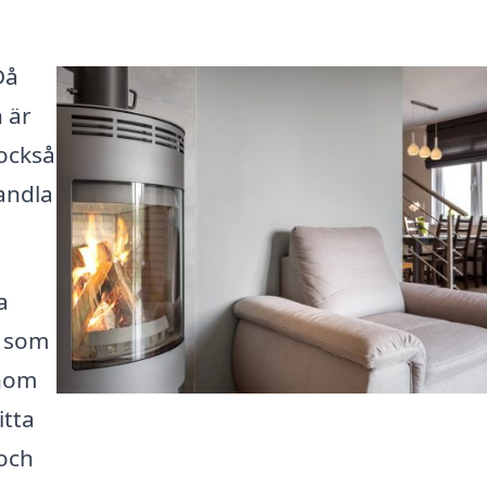
Då
n är
 också
andla
a
e som
enom
itta
 och