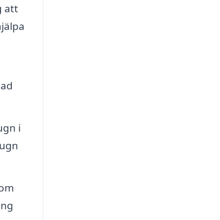
 att
hjälpa
rad
ugn i
lugn
nom
ing