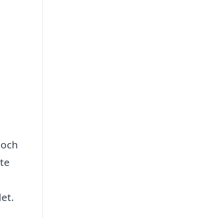
 och
nte
et.