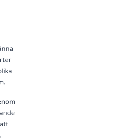
känna
rter
lika
m.
Genom
dande
att
.