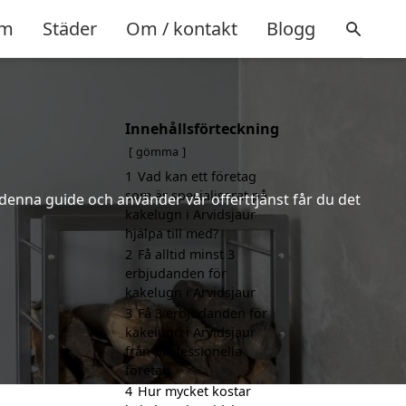
m
Städer
Om / kontakt
Blogg
Innehållsförteckning
gömma
1
Vad kan ett företag
som är specialiserat på
 denna guide och använder vår offerttjänst får du det
kakelugn i Arvidsjaur
hjälpa till med?
2
Få alltid minst 3
erbjudanden för
kakelugn i Arvidsjaur
3
Få 3 erbjudanden för
kakelugn i Arvidsjaur
från professionella
företag
4
Hur mycket kostar