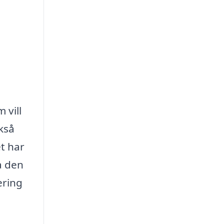
 vill
kså
t har
a den
ering