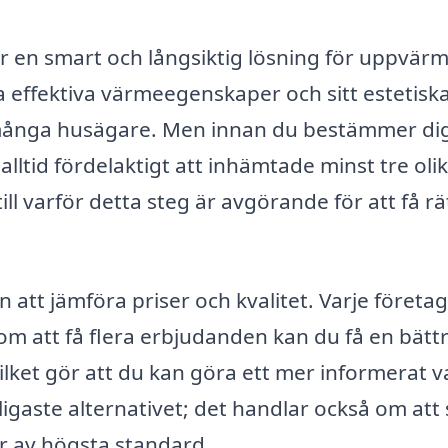
 är en smart och långsiktig lösning för uppvär
a effektiva värmeegenskaper och sitt estetisk
 många husägare. Men innan du bestämmer dig
alltid fördelaktigt att inhämtade minst tre oli
l varför detta steg är avgörande för att få rä
n att jämföra priser och kvalitet. Varje företa
om att få flera erbjudanden kan du få en bätt
lket gör att du kan göra ett mer informerat va
ligaste alternativet; det handlar också om att s
är av högsta standard.