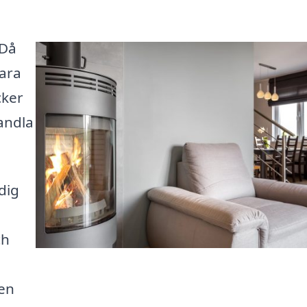
 Då
bara
cker
andla
dig
ch
 en