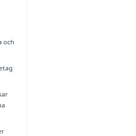
a och
retag
sar
na
er