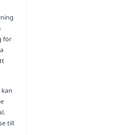
mning
a
 för
ka
tt
g kan
re
l.
e till