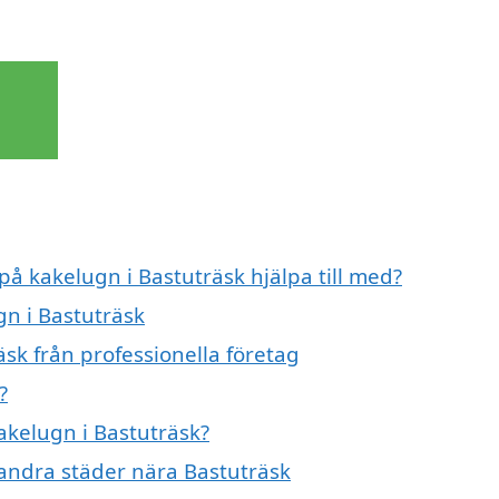
på kakelugn i Bastuträsk hjälpa till med?
gn i Bastuträsk
sk från professionella företag
?
kakelugn i Bastuträsk?
i andra städer nära Bastuträsk