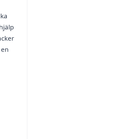
eka
hjälp
acker
 en