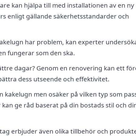
re kan hjälpa till med installationen av en ny
görs enligt gällande säkerhetsstandarder och
akelugn har problem, kan experter undersök
den fungerar som den ska.
ättre dagar? Genom en renovering kan ett fö
bättra dess utseende och effektivitet.
 en kakelugn men osäker på vilken typ som pas
 kan ge råd baserat på din bostads stil och di
ag erbjuder även olika tillbehör och produkt