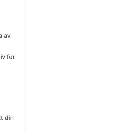
i
a av
iv för
t din