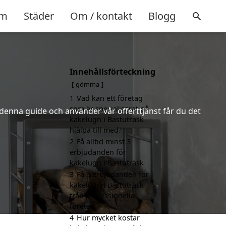
m
Städer
Om / kontakt
Blogg
Innehållsförteckning
gömma
1
Vad kan ett företag
som är specialiserat på
 denna guide och använder vår offerttjänst får du det
kakelugn i Bastuträsk
hjälpa till med?
2
Få alltid minst 3
erbjudanden för
kakelugn i Bastuträsk
3
Få 3 erbjudanden för
kakelugn i Bastuträsk
från professionella
företag
4
Hur mycket kostar