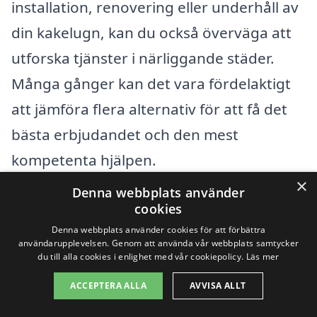
installation, renovering eller underhåll av
din kakelugn, kan du också överväga att
utforska tjänster i närliggande städer.
Många gånger kan det vara fördelaktigt
att jämföra flera alternativ för att få det
bästa erbjudandet och den mest
kompetenta hjälpen.
×
Denna webbplats använder
Några av de närliggande städerna där du
cookies
också kan hitta professionella tjänster för
Denna webbplats använder cookies för att förbättra
användarupplevelsen. Genom att använda vår webbplats samtycker
kakelugn inkluderar:
du till alla cookies i enlighet med vår cookiepolicy.
Läs mer
ACCEPTERA ALLA
AVVISA ALLT
Hönö