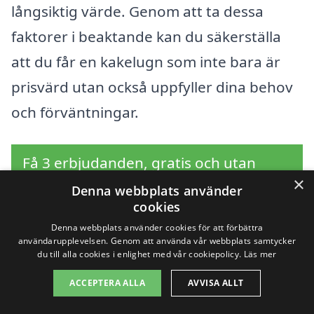
långsiktig värde. Genom att ta dessa
faktorer i beaktande kan du säkerställa
att du får en kakelugn som inte bara är
prisvärd utan också uppfyller dina behov
och förväntningar.
Få 3 erbjudanden, gratis och utan
×
förpliktelser
Denna webbplats använder
cookies
Denna webbplats använder cookies för att förbättra
användarupplevelsen. Genom att använda vår webbplats samtycker
du till alla cookies i enlighet med vår cookiepolicy.
Läs mer
Sök efter en
ACCEPTERA ALLA
AVVISA ALLT
professionell för