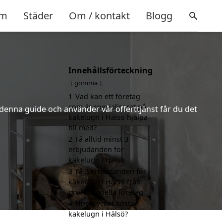
m
Städer
Om / kontakt
Blogg
Innehållsförteckning
gömma
1
Vad kan ett företag
som är specialiserat på
 denna guide och använder vår offerttjänst får du det
kakelugn i Hälsö hjälpa
till med?
2
Få alltid minst 3
erbjudanden för
kakelugn i Hälsö
3
Få 3 erbjudanden för
kakelugn i Hälsö från
professionella företag
4
Hur mycket kostar
kakelugn i Hälsö?