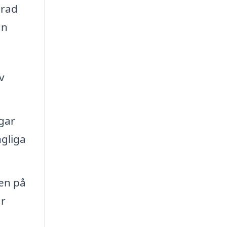
 rad
an
v
gar
ngliga
den på
ar