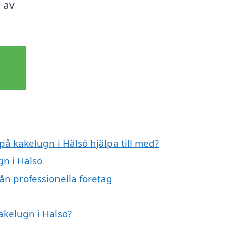
 av
på kakelugn i Hälsö hjälpa till med?
gn i Hälsö
ån professionella företag
akelugn i Hälsö?