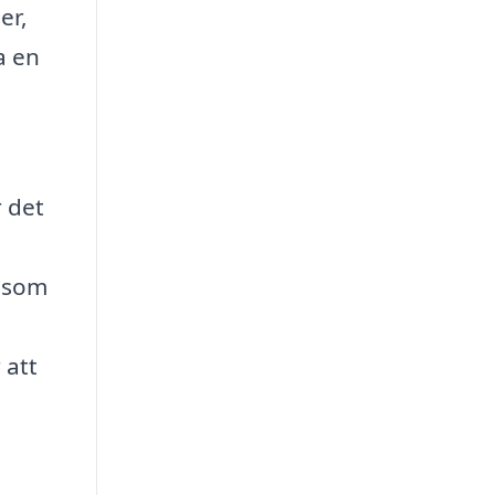
er,
a en
 det
g som
 att