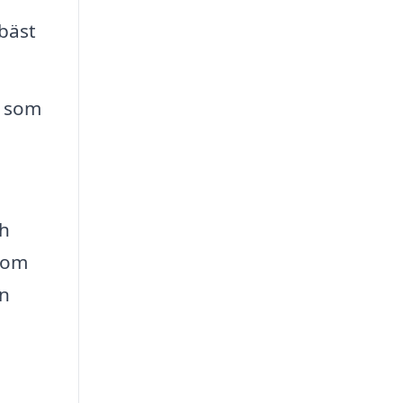
bäst
n som
h
ch
enom
en