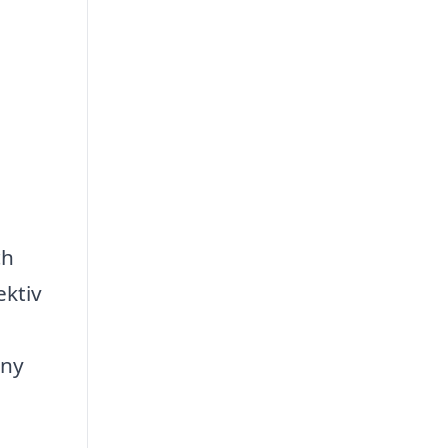
ch
ektiv
 ny