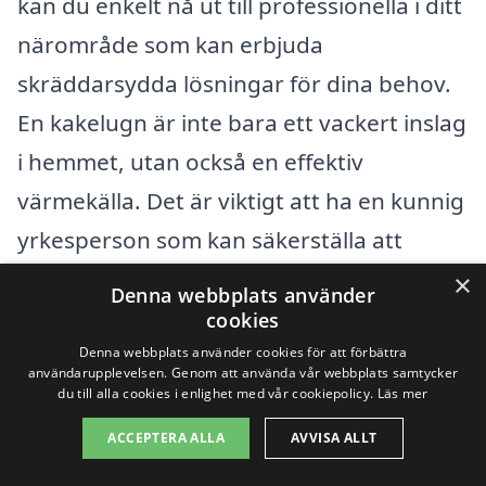
kan du enkelt nå ut till professionella i ditt
närområde som kan erbjuda
skräddarsydda lösningar för dina behov.
En kakelugn är inte bara ett vackert inslag
i hemmet, utan också en effektiv
värmekälla. Det är viktigt att ha en kunnig
yrkesperson som kan säkerställa att
installationen görs korrekt och tryggt.
×
Denna webbplats använder
cookies
När du letar efter tjänster relaterade till
Denna webbplats använder cookies för att förbättra
användarupplevelsen. Genom att använda vår webbplats samtycker
kakelugn i Viksäter, kan du också
du till alla cookies i enlighet med vår cookiepolicy.
Läs mer
överväga att utvidga din sökning till
ACCEPTERA ALLA
AVVISA ALLT
omkringliggande städer. Här är några av