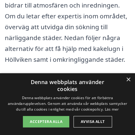
bidrar till atmosfären och inredningen.
Om du letar efter expertis inom området,
överväg att utvidga din sökning till
närliggande städer. Nedan följer några
alternativ för att få hjälp med kakelugn i
Höllviken samt i omkringliggande städer.
×
Närområdet erbjuder flera städer där du
Denna webbplats använder
cookies
kan hitta professionella som specialiserar
Denna webbplats använder cookies för att förbättra
sig på kakelugnar. Här är några exempel
användarupplevelsen. Genom att använda vår webbplats samtycker
du till alla cookies i enlighet med vår cookiepolicy.
Läs mer
på städer där du kan söka:
ACCEPTERA ALLA
AVVISA ALLT
Vellinge