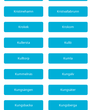
Kristinehamn
Kristvallabrunn
Krokek
Krokom
Kullersta
Kullö
Kulltorp
Kumla
Kummelnäs
Kungälv
Kungsängen
Kungsäter
Kungsbacka
Kungsberga