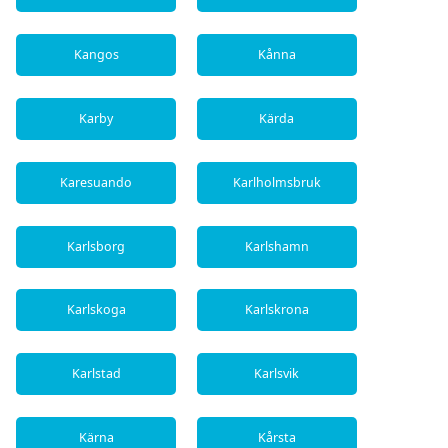
Kangos
Kånna
Karby
Kärda
Karesuando
Karlholmsbruk
Karlsborg
Karlshamn
Karlskoga
Karlskrona
Karlstad
Karlsvik
Kärna
Kårsta