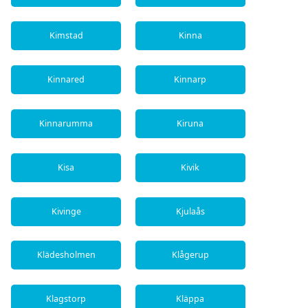
Kimstad
Kinna
Kinnared
Kinnarp
Kinnarumma
Kiruna
Kisa
Kivik
Kivinge
Kjulaås
Klädesholmen
Klågerup
Klagstorp
Kläppa