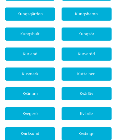
Kungsgården
Kungshamn
Kungshult
Kungsör
Kurland
Kurveröd
Kusmark
Kuttainen
Kvänum
Kvärlöv
Kvegerö
Kvibille
Kvicksund
Kvidinge