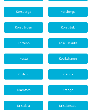
Korsberga
Korsberga
Korsgården
Korsträsk
Kortebo
Koskullskulle
Kosta
Kovikshamn
Kovland
Krägga
Kramfors
Kränge
Kristdala
Kristianstad