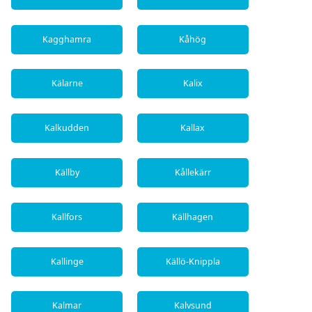
Kagghamra
Kåhög
Kälarne
Kalix
Kalkudden
Kallax
Källby
Kållekärr
Kallfors
Källhagen
Kallinge
Källö-Knippla
Kalmar
Kalvsund