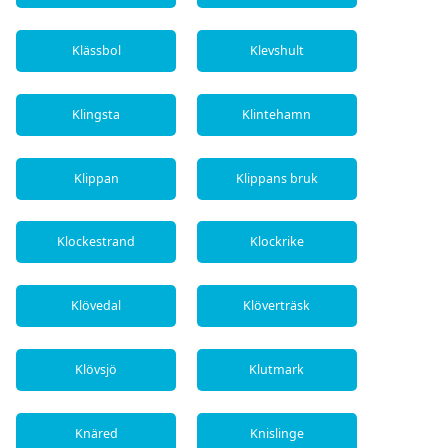
Klässbol
Klevshult
Klingsta
Klintehamn
Klippan
Klippans bruk
Klockestrand
Klockrike
Klövedal
Klöverträsk
Klövsjö
Klutmark
Knäred
Knislinge