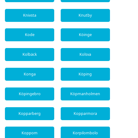
Knivsta
Knutby
Kode
Köinge
Kolbäck
Kolsva
Konga
Köping
Köpingebro
Köpmanholmen
Kopparberg
Kopparmora
Koppom
Korpilombolo