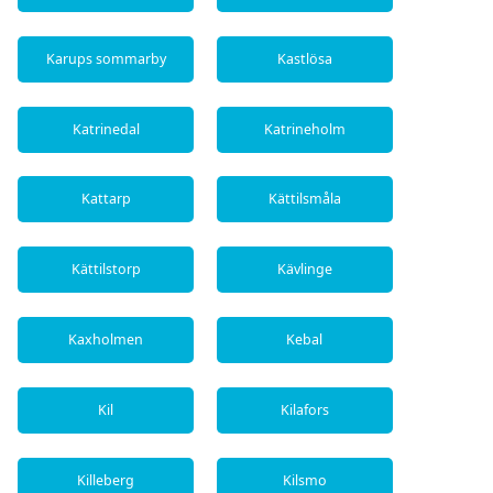
Karups sommarby
Kastlösa
Katrinedal
Katrineholm
Kattarp
Kättilsmåla
Kättilstorp
Kävlinge
Kaxholmen
Kebal
Kil
Kilafors
Killeberg
Kilsmo