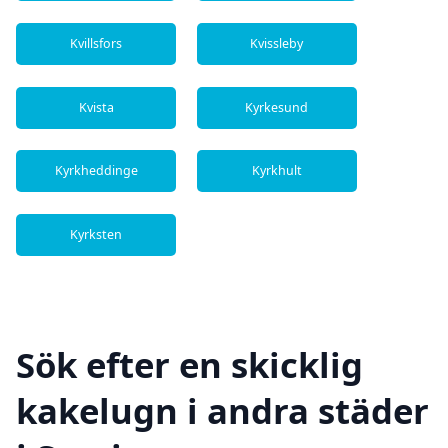
Kvillsfors
Kvissleby
Kvista
Kyrkesund
Kyrkheddinge
Kyrkhult
Kyrksten
Sök efter en skicklig
kakelugn i andra städer